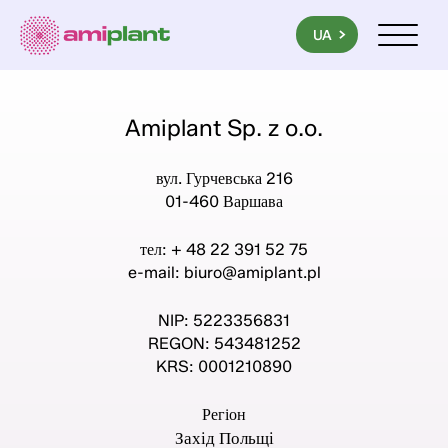
PL
EN
UA
Menu mob
Amiplant Sp. z o.o.
вул. Гурчевська 216
01-460 Варшава
тел: + 48 22 391 52 75
e-mail:
biuro@amiplant.pl
NIP: 5223356831
REGON: 543481252
KRS: 0001210890
Регіон
Захід Польщі