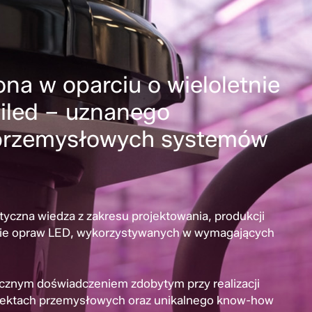
na w oparciu o wieloletnie
iled – uznanego
 przemysłowych systemów
tyczna wiedza z zakresu projektowania, produkcji
nie opraw LED, wykorzystywanych w wymagających
ycznym doświadczeniem zdobytym przy realizacji
iektach przemysłowych oraz unikalnego know-how