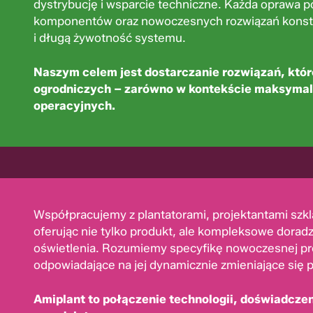
dystrybucję i wsparcie techniczne. Każda oprawa
komponentów oraz nowoczesnych rozwiązań konst
i długą żywotność systemu.
Naszym celem jest dostarczanie rozwiązań, któr
ogrodniczych – zarówno w kontekście maksymaliz
operacyjnych.
Współpracujemy z plantatorami, projektantami szk
oferując nie tylko produkt, ale kompleksowe doradz
oświetlenia. Rozumiemy specyfikę nowoczesnej pro
odpowiadające na jej dynamicznie zmieniające się p
Amiplant to połączenie technologii, doświadczen