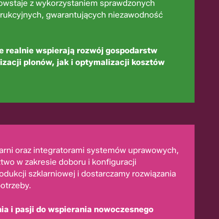
 powstaje z wykorzystaniem sprawdzonych
rukcyjnych, gwarantujących niezawodność
e realnie wspierają rozwój gospodarstw
acji plonów, jak i optymalizacji kosztów
larni oraz integratorami systemów uprawowych,
two w zakresie doboru i konfiguracji
dukcji szklarniowej i dostarczamy rozwiązania
otrzeby.
ia i pasji do wspierania nowoczesnego