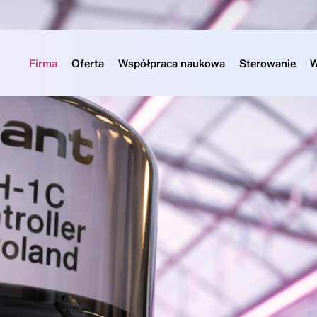
Firma
Oferta
Współpraca naukowa
Sterowanie
W