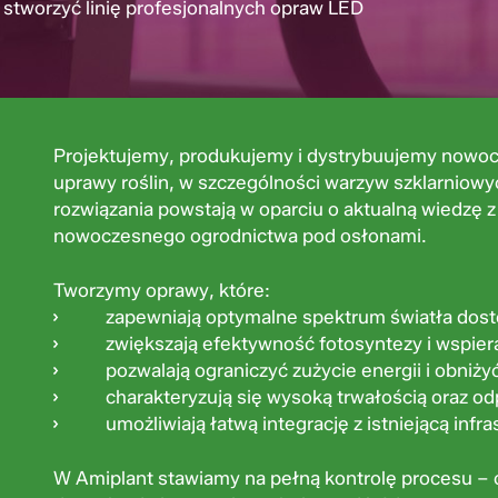
stworzyć linię profesjonalnych opraw LED
Projektujemy, produkujemy i dystrybuujemy nowoc
uprawy roślin, w szczególności warzyw szklarniowyc
rozwiązania powstają w oparciu o aktualną wiedzę z 
nowoczesnego ogrodnictwa pod osłonami.
Tworzymy oprawy, które:
zapewniają optymalne spektrum światła dosto
zwiększają efektywność fotosyntezy i wspier
pozwalają ograniczyć zużycie energii i obniży
charakteryzują się wysoką trwałością oraz od
umożliwiają łatwą integrację z istniejącą infra
W Amiplant stawiamy na pełną kontrolę procesu – od